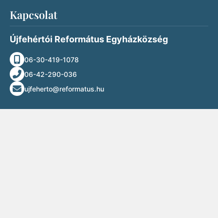
Kapcsolat
Újfehértói Református Egyházközség
06-30-419-1078
06-42-290-036
ujfeherto@reformatus.hu
Találkozás
Református templom:
4244 Újfehértó, Petőfi Sándor u. 47.
Mályváskerti imaház:
4244 Újfehértó, Debreceni u. 186.
Lelkészi hivatal:
4244 Újfehértó, Petőfi Sándor u. 30.
Újfehértói Református Általános Iskola, Óvoda és Bölcsőde:
4244 Újfehértó, Debreceni u. 204.