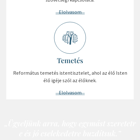
Elolvasom
Temetés
Református temetés istentisztelet, ahol az élő Isten
élő igéje szól az élőknek.
Elolvasom
„Ügyeljünk arra, hogy egymást szeretetr
e és jó cselekedetre buzdítsuk.”