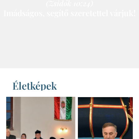
(Zsidók 10:24)
Imádságos, segítő szeretettel várjuk!
Életképek