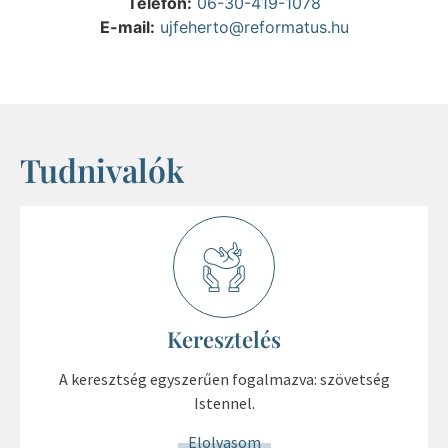
Telefon:
06-30-419-1078
E-mail:
ujfeherto@reformatus.hu
Tudnivalók
Keresztelés
A keresztség egyszerűen fogalmazva: szövetség
Istennel.
Elolvasom