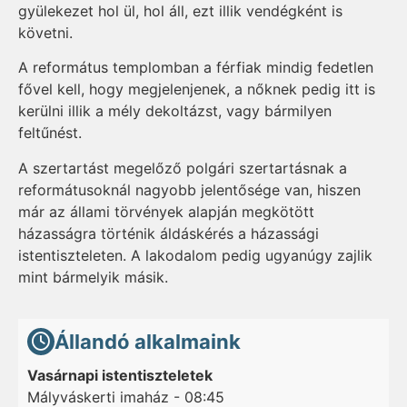
gyülekezet hol ül, hol áll, ezt illik vendégként is
követni.
A református templomban a férfiak mindig fedetlen
fővel kell, hogy megjelenjenek, a nőknek pedig itt is
kerülni illik a mély dekoltázst, vagy bármilyen
feltűnést.
A szertartást megelőző polgári szertartásnak a
reformátusoknál nagyobb jelentősége van, hiszen
már az állami törvények alapján megkötött
házasságra történik áldáskérés a házassági
istentiszteleten. A lakodalom pedig ugyanúgy zajlik
mint bármelyik másik.
Állandó alkalmaink
Vasárnapi istentiszteletek
Mályváskerti imaház - 08:45