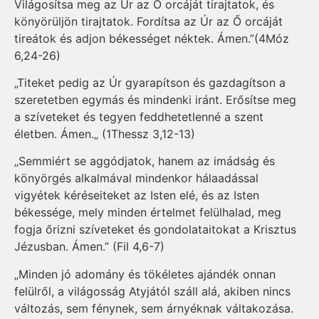
Világosítsa meg az Úr az Ő orcáját tirajtatok, és
könyörüljön tirajtatok. Fordítsa az Úr az Ő orcáját
tireátok és adjon békességet néktek. Ámen.”(4Móz
6,24-26)
„Titeket pedig az Úr gyarapítson és gazdagítson a
szeretetben egymás és mindenki iránt. Erősítse meg
a szíveteket és tegyen feddhetetlenné a szent
életben. Ámen.„ (1Thessz 3,12-13)
„Semmiért se aggódjatok, hanem az imádság és
könyörgés alkalmával mindenkor hálaadással
vigyétek kéréseiteket az Isten elé, és az Isten
békessége, mely minden értelmet felülhalad, meg
fogja őrizni szíveteket és gondolataitokat a Krisztus
Jézusban. Ámen.” (Fil 4,6-7)
„Minden jó adomány és tökéletes ajándék onnan
felülről, a világosság Atyjától száll alá, akiben nincs
változás, sem fénynek, sem árnyéknak váltakozása.