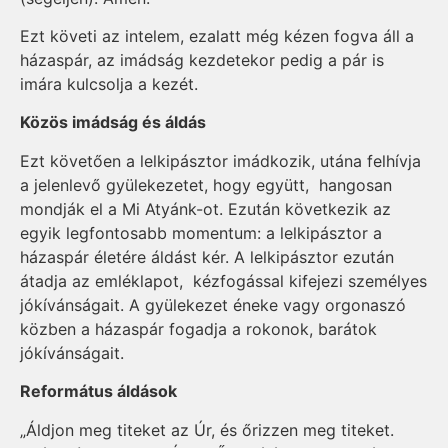
Ezt követi az intelem, ezalatt még kézen fogva áll a
házaspár, az imádság kezdetekor pedig a pár is
imára kulcsolja a kezét.
Közös imádság és áldás
Ezt követően a lelkipásztor imádkozik, utána felhívja
a jelenlevő gyülekezetet, hogy együtt, hangosan
mondják el a Mi Atyánk-ot. Ezután következik az
egyik legfontosabb momentum: a lelkipásztor a
házaspár életére áldást kér. A lelkipásztor ezután
átadja az emléklapot, kézfogással kifejezi személyes
jókívánságait. A gyülekezet éneke vagy orgonaszó
közben a házaspár fogadja a rokonok, barátok
jókívánságait.
Református áldások
„Áldjon meg titeket az Úr, és őrizzen meg titeket.