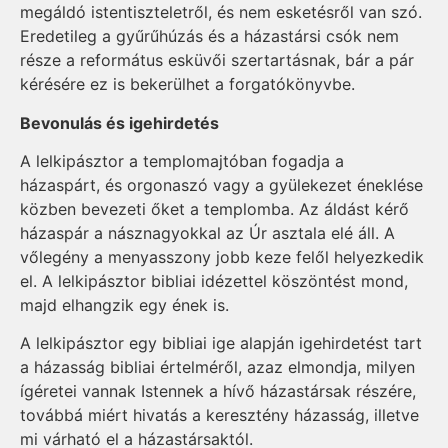
megáldó istentiszteletről, és nem esketésről van szó.
Eredetileg a gyűrűhúzás és a házastársi csók nem
része a református esküvői szertartásnak, bár a pár
kérésére ez is bekerülhet a forgatókönyvbe.
Bevonulás és igehirdetés
A lelkipásztor a templomajtóban fogadja a
házaspárt, és orgonaszó vagy a gyülekezet éneklése
közben bevezeti őket a templomba. Az áldást kérő
házaspár a násznagyokkal az Úr asztala elé áll. A
vőlegény a menyasszony jobb keze felől helyezkedik
el. A lelkipásztor bibliai idézettel köszöntést mond,
majd elhangzik egy ének is.
A lelkipásztor egy bibliai ige alapján igehirdetést tart
a házasság bibliai értelméről, azaz elmondja, milyen
ígéretei vannak Istennek a hívő házastársak részére,
továbbá miért hivatás a keresztény házasság, illetve
mi várható el a házastársaktól.