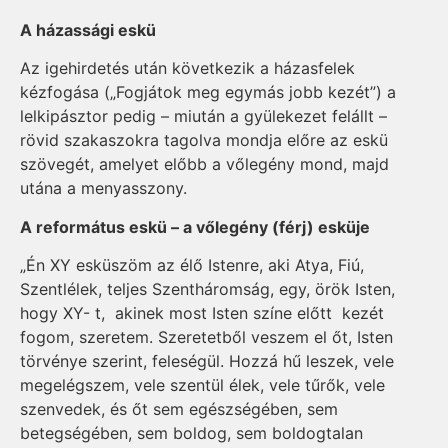
A házassági eskü
Az igehirdetés után következik a házasfelek
kézfogása („Fogjátok meg egymás jobb kezét”) a
lelkipásztor pedig – miután a gyülekezet felállt –
rövid szakaszokra tagolva mondja előre az eskü
szövegét, amelyet előbb a vőlegény mond, majd
utána a menyasszony.
A református eskü – a vőlegény (férj) esküje
„Én XY esküszöm az élő Istenre, aki Atya, Fiú,
Szentlélek, teljes Szentháromság, egy, örök Isten,
hogy XY- t, akinek most Isten színe előtt kezét
fogom, szeretem. Szeretetből veszem el őt, Isten
törvénye szerint, feleségül. Hozzá hű leszek, vele
megelégszem, vele szentül élek, vele tűrők, vele
szenvedek, és őt sem egészségében, sem
betegségében, sem boldog, sem boldogtalan