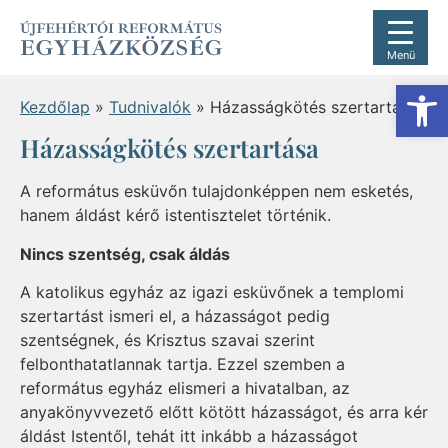
Menü
Es
Kezdőlap
»
Tudnivalók
»
Házasságkötés szertartása
Házasságkötés szertartása
A református esküvőn tulajdonképpen nem esketés,
hanem áldást kérő istentisztelet történik.
Nincs szentség, csak áldás
A katolikus egyház az igazi esküvőnek a templomi
szertartást ismeri el, a házasságot pedig
szentségnek, és Krisztus szavai szerint
felbonthatatlannak tartja. Ezzel szemben a
református egyház elismeri a hivatalban, az
anyakönyvvezető előtt kötött házasságot, és arra kér
áldást Istentől, tehát itt inkább a házasságot