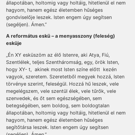
állapotában, holtomig vagy holtáig, hitetlenül el nem
hagyom, hanem egész életemben hűséges
gondviselője leszek. Isten engem úgy segítsen
(segéljen). Ámen.”
A református eskü – a menyasszony (feleség)
esküje
„Én XY esküszöm az élő Istenre, aki Atya, Fiú,
Szentlélek, teljes Szentháromság, egy, örök Isten,
hogy XY- t, akinek most Isten színe előtt kezén
vagyok, szeretem. Szeretetből megyek hozzá, Isten
törvénye szerint, feleségül. Hozzá hű leszek, vele
megelégszem, vele szentül élek, vele tűrők, vele
szenvedek, és őt sem egészségében, sem
betegségében, sem boldog, sem boldogtalan
állapotában, holtomig vagy holtáig, hitetlenül el nem
hagyom, hanem egész életemben hűséges
segítőtársa leszek. Isten engem úgy segítsen
(segéljen). Ámen.”