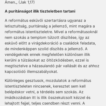
Ámen.„ (Jak 1,17)
A puritánságot illik tiszteletben tartani
A református esküvői szertartásra ugyanaz a
letisztultság, puritánság a jellemző, mint magára a
református istentiszteletre. Mivel a reformátusoknál
nem szokás a templom túlzott díszítése, így az
esküvő előtt a virágdekoráció a családok feladata,
de mindenképpen szolid díszítés a jellemző. A
vendégeknek ennek megfelelően különösen illik
kerülni a túlzásokat az öltözködésben, ezzel is
megtisztelve a házasulandó pár vallását és az ahhoz
kapcsolódó illemszabályokat.
Különleges gesztusok, mozdulatok a református
istentiszteleten nincsenek, keresztet sem kell
belépéskor vetni, a térdelés sem szokás. Az
imádkozásban itt is illik összekulcsolt kézzel és
lehajtott fejjel, teljes csendben részt venni. A