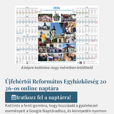
A képre kattintva nagy méretben letölthető
Újfehértói Református Egyházközség 20
26-os online naptára
Iratkozz fel a naptárra!
Kattints a fenti gombra, hogy hozzáadd a gyülekezet
eseményeit a Google Naptáradhoz, és könnyedén nyomon