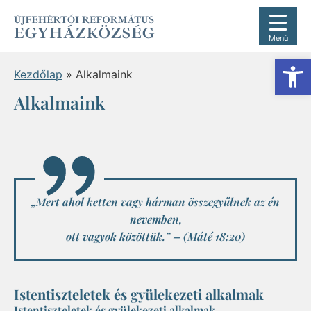
Menü
Es
Kezdőlap
»
Alkalmaink
Alkalmaink
„Mert ahol ketten vagy hárman összegyűlnek az én
nevemben,
ott vagyok közöttük.” – (Máté 18:20)
Istentiszteletek és gyülekezeti alkalmak
Istentiszteletek és gyülekezeti alkalmak