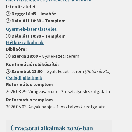
Istentisztelet
:
Reggel 8:45 – Imaház
Délelőtt 10:30
–
Templom
Gyermek-istentisztelet
:
Délelőtt 10:30
–
Templom
Hétközi alkalmak
Bibliaóra:
Szerda 18:00
– Gyülekezeti terem
Konfirmációi előkészítő:
Szombat 11:00
– Gyülekezeti terem
(Petőfi út 30.)
Családi alkalmak
Református templom
2026.03.29. Virágvasárnap – 2. osztályosk szolgálata
Református templom
2026.05.03. Anyák napja – 1. osztályosk szolgálata
Úrvacsorai alkalmak 2026-ban