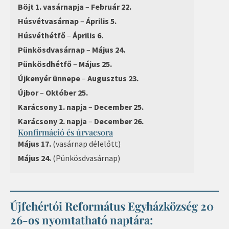
Böjt 1. vasárnapja
–
Február 22.
Húsvétvasárnap
–
Április 5.
Húsvéthétfő
–
Április 6.
Pünkösdvasárnap
–
Május 24.
Pünkösdhétfő
–
Május 25.
Újkenyér ünnepe
–
Augusztus 23.
Újbor
–
Október 25.
Karácsony 1. napja
–
December 25.
Karácsony 2. napja
–
December 26.
Konfirmáció és úrvacsora
Május 17.
(vasárnap délelőtt)
Május 24.
(Pünkösdvasárnap)
Újfehértói Református Egyházközség 20
26-os nyomtatható naptára: