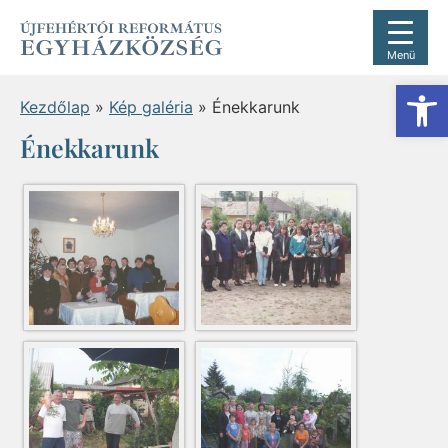
Menü
Es
Kezdőlap
»
Kép galéria
»
Énekkarunk
Énekkarunk