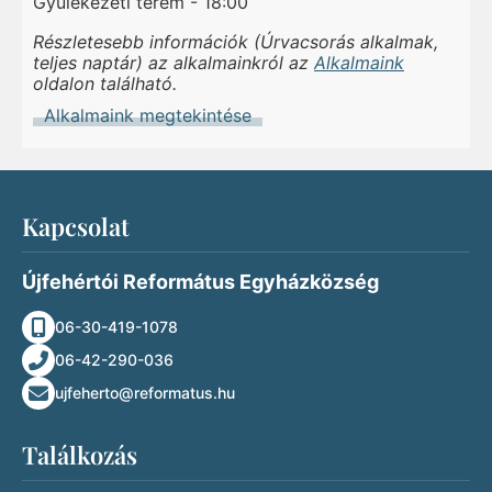
Gyülekezeti terem - 18:00
Részletesebb információk (Úrvacsorás alkalmak,
teljes naptár) az alkalmainkról az
Alkalmaink
oldalon található.
Alkalmaink megtekintése
Kapcsolat
Újfehértói Református Egyházközség
06-30-419-1078
06-42-290-036
ujfeherto@reformatus.hu
Találkozás